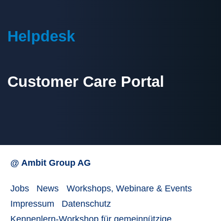
Helpdesk
Customer Care Portal
Nebennavigation
@ Ambit Group AG
Jobs
News
Workshops, Webinare & Events
Impressum
Datenschutz
Kennenlern-Workshop für gemeinnützige