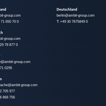
land
Deutschland
it-group.com
berlin
@ambit-group.com
 71 650 70 0
T:
+49 30 7675849 0
ch
it-group.com
29 78 877 0
r
re@
ambit-group.com
71 0295
n
ordache@
ambit-group.com
2 705 977
6 868 756