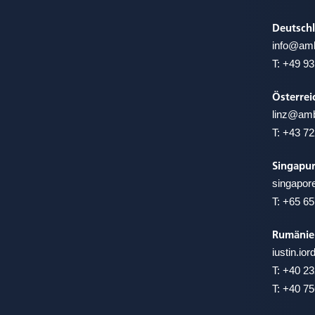
Deutsch
info@
amb
T:
+49 93
Österrei
linz@
amb
T:
+43 72
Singapu
singapo
T:
+65 65
Rumänie
iustin.i
T:
+40 23
T:
+40 75